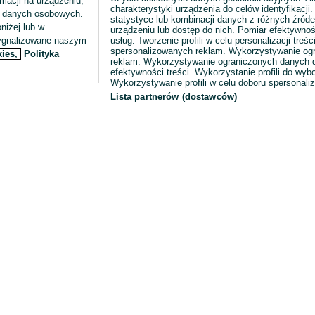
macji na urządzeniu,
charakterystyki urządzenia do celów identyfikacji
ia danych osobowych.
statystyce lub kombinacji danych z różnych źróde
niżej lub w
urządzeniu lub dostęp do nich. Pomiar efektywnoś
sygnalizowane naszym
usług. Tworzenie profili w celu personalizacji treści
spersonalizowanych reklam. Wykorzystywanie og
kies,
Polityka
reklam. Wykorzystywanie ograniczonych danych d
efektywności treści. Wykorzystanie profili do wy
Wykorzystywanie profili w celu doboru spersonali
Lista partnerów (dostawców)