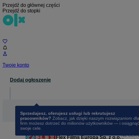
Przejdź do głównej części
Przejdź do stopki
Czat
Twoje konto
Dodaj ogłoszenie
Dla biznesu
opens in a new tab
Sprzedajesz, oferujesz usługi lub rekrutujesz
pracowników?
Zobacz, jak dzięki naszym rozwiązaniom dl
firm możesz dotrzeć do milionów użytkowników — i osiągną
swoje cele.
Na OLX 
Flex Films Europa Sp. z o.o.