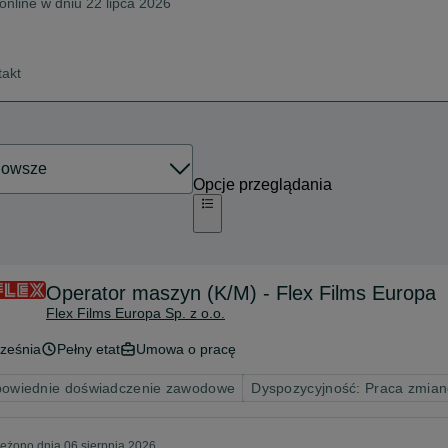
online w dniu 22 lipca 2026
takt
Opcje przeglądania
Operator maszyn (K/M) - Flex Films Europa
Flex Films Europa Sp. z o.o.
ześnia
Pełny etat
Umowa o pracę
owiednie doświadczenie zawodowe
Dyspozycyjność: Praca zmia
eżono dnia 06 sierpnia 2026