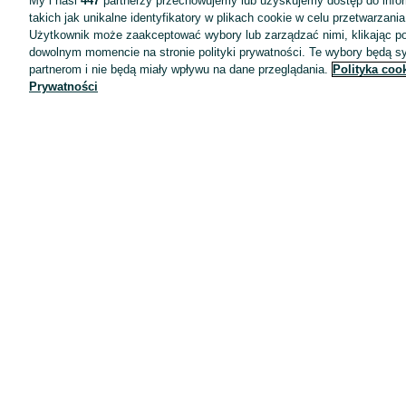
My i nasi
447
partnerzy przechowujemy lub uzyskujemy dostęp do infor
takich jak unikalne identyfikatory w plikach cookie w celu przetwarzan
Użytkownik może zaakceptować wybory lub zarządzać nimi, klikając po
dowolnym momencie na stronie polityki prywatności. Te wybory będą 
partnerom i nie będą miały wpływu na dane przeglądania.
Polityka coo
Prywatności
Aplikacje mobilne OLX.pl
Pomoc
Wyróżnione ogłoszenia
Oferta dla firm
Blog
Regulamin
Polityka prywatności
Reklama
Informacja o realizowanej strategii podatkowej