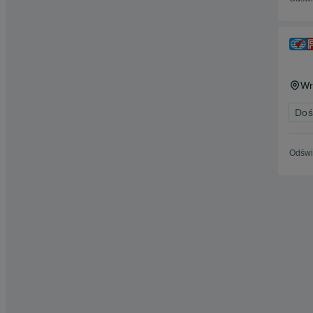
Wr
Doś
Odświ