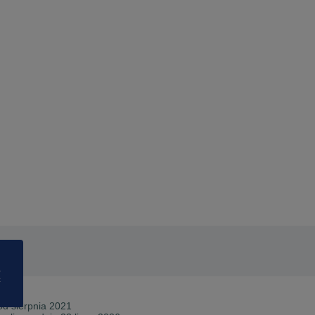
a
ć
od
sierpnia 2021