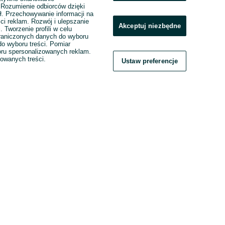
. Rozumienie odbiorców dzięki
ł. Przechowywanie informacji na
ci reklam. Rozwój i ulepszanie
Akceptuj niezbędne
. Tworzenie profili w celu
raniczonych danych do wyboru
o wyboru treści. Pomiar
boru spersonalizowanych reklam.
zowanych treści.
Ustaw preferencje